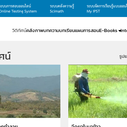
ระบบการสอบออนไลน์
ระบบคลังความรู้
ระบบจัดการเรียนรู้แบบออน
Online Testing System
Scimath
My IPST
วีดิทัศน์
คลังภาพ
บทความ
บทเรียน
แผนการสอน
E-Books
In
ัศน์
รูป
ถูกทำลาย
ฉีดยาในนาข้าว