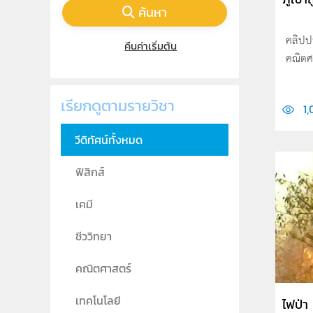
ค้นหา
คลิปป
คืนค่าเริ่มต้น
คณิตศ
เรียกดูตามรายวิชา
1
วีดิทัศน์ทั้งหมด
ฟิสิกส์
เคมี
ชีววิทยา
คณิตศาสตร์
เทคโนโลยี
ไฟป่า