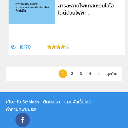
สารละลายโพแทสเซียมไอโอ
ไดด์ด้วยไฟฟ้า ...
...
18,170
1
2
3
4
สุดท้าย
เกี่ยวกับ SciMath
ติดต่อเรา
แผนผังเว็บไซต์
คำถามที่พบบ่อย