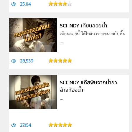
25,114
SCI INDY เทียนลอยน้ำ
เทียนลอยน้ำได้ในแนวราบขนานกับพื้น
...
28,539
SCI INDY แก๊สพิษจากน้ำยา
ล้างห้องน้ำ
...
27,154