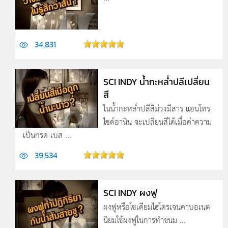
34,831
SCI INDY น้ำกะหล่ำปลีเปลี่ยน
สี
ในน้ำกะหล่ำปลีสีม่วงมีสาร แอนโทร
ไซด์อานิน จะเปลี่ยนสีได้เมื่อค่าความ
เป็นกรด เบส ...
39,534
SCI INDY ผงฟู
ผงฟูหรือโซเดียมไฮโดรเจนคาบอเนต
นิยมใช้ผงฟูในการทำขนม ...