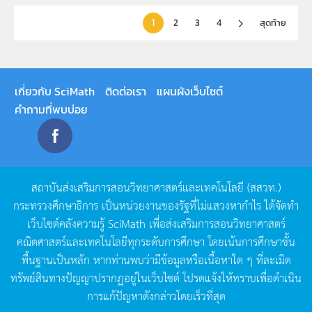
1
2
3
4
สุดท้าย
เกี่ยวกับ SciMath
ติดต่อเรา
แผนผังเว็บไซต์
คำถามที่พบบ่อย
สถาบันส่งเสริมการสอนวิทยาศาสตร์และเทคโนโลยี
(
สสวท
.)
กระทรวงศึกษาธิการ
เป็นหน่วยงานของรัฐที่ไม่แสวงหากำไร
ได้จัดทำ
เว็บไซต์คลังความรู้
SciMath
เพื่อส่งเสริมการสอนวิทยาศาสตร์
คณิตศาสตร์และเทคโนโลยีทุกระดับการศึกษา
โดยเน้นการศึกษาขั้น
พื้นฐานเป็นหลัก
หากท่านพบว่ามีข้อมูลหรือเนื้อหาใด
ๆ
ที่ละเมิด
ทรัพย์สินทางปัญญาปรากฏอยู่ในเว็บไซต์
โปรดแจ้งให้ทราบเพื่อดำเนิน
การแก้ปัญหาดังกล่าวโดยเร็วที่สุด