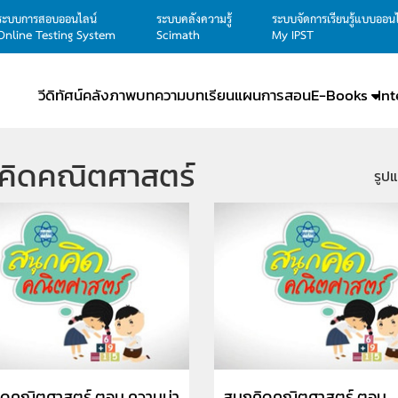
ระบบการสอบออนไลน์
ระบบคลังความรู้
ระบบจัดการเรียนรู้แบบออน
Online Testing System
Scimath
My IPST
วีดิทัศน์
คลังภาพ
บทความ
บทเรียน
แผนการสอน
E-Books
In
กคิดคณิตศาสตร์
รูป
ิดคณิตศาสตร์ ตอน ความน่า
สนุกคิดคณิตศาสตร์ ตอน ...