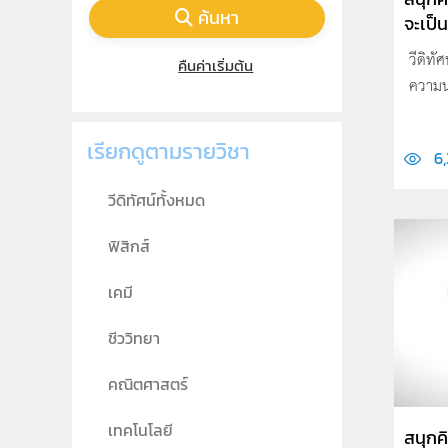
ค้นหา
จะเป็น
วีดิทั
คืนค่าเริ่มต้น
ความน่
เรียกดูตามรายวิชา
6
วีดิทัศน์ทั้งหมด
ฟิสิกส์
เคมี
ชีววิทยา
คณิตศาสตร์
เทคโนโลยี
สนุกค