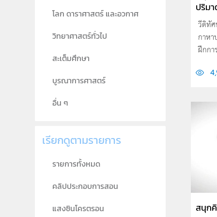
ปริมา
โลก ดาราศาสตร์ และอวกาศ
วีดิทั
วิทยาศาสตร์ทั่วไป
กาหาป
ฝึกกา
สะเต็มศึกษา
4
บูรณาการศาสตร์
อื่น ๆ
เรียกดูตามรายการ
รายการทั้งหมด
คลิปประกอบการสอน
สนุกค
แสงซินโครตรอน