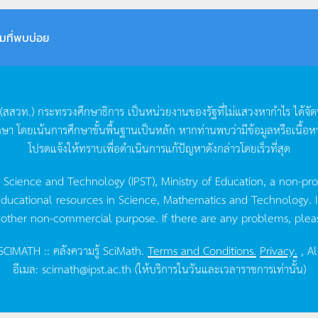
มที่พบบ่อย
(
สสวท
.)
กระทรวงศึกษาธิการ
เป็นหน่วยงานของรัฐที่ไม่แสวงหากำไร
ได้จั
กษา
โดยเน้นการศึกษาขั้นพื้นฐานเป็นหลัก
หากท่านพบว่ามีข้อมูลหรือเนื้อห
โปรดแจ้งให้ทราบเพื่อดำเนินการแก้ปัญหาดังกล่าวโดยเร็วที่สุด
g Science and Technology (IPST), Ministry of Education, a non-pro
ucational resources in Science, Mathematics and Technology. IPST 
 other non-commercial purpose. If there are any problems, plea
CIMATH :: คลังความรู้ SciMath.
Terms and Conditions.
Privacy.
, Al
อีเมล:
scimath@ipst.ac.th
(ให้บริการในวันและเวลาราชการเท่านั้น)