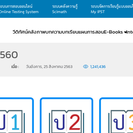
ระบบการสอบออนไลน์
ระบบคลังความรู้
ระบบจัดการเรียนรู้แบบออน
Online Testing System
Scimath
My IPST
วีดิทัศน์
คลังภาพ
บทความ
บทเรียน
แผนการสอน
E-Books
In
 2560
เมื่อ : 
วันอังคาร, 25 สิงหาคม 2563
1,241,436