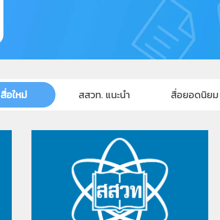
สื่อใหม่
สสวท. แนะนำ
สื่อยอดนิยม