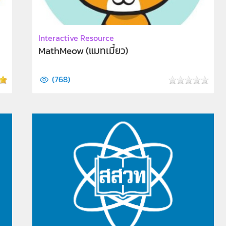
Interactive Resource
MathMeow (แมทเมี้ยว)
(
768
)