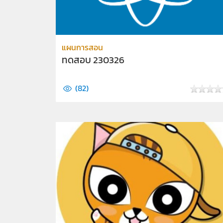
แผนการสอน
ทดสอบ 230326
(
82
)