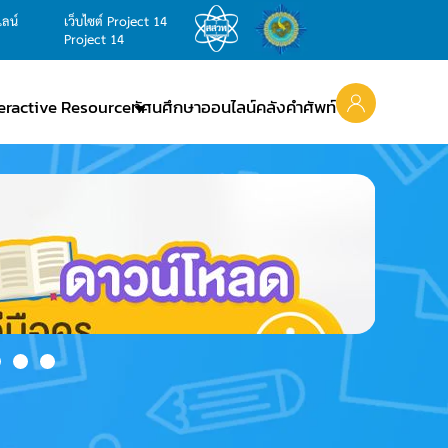
ไลน์
เว็บไซต์ Project 14
Project 14
teractive Resource
ทัศนศึกษาออนไลน์
คลังคำศัพท์
วน์โหลด คู่มือครู ฉบับปรับปรุง 2560
mHome
IPST Bookstore
ระบบอบรมครู
IPST AI Books