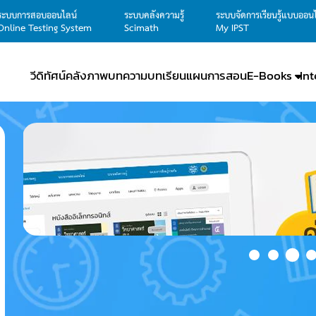
ระบบการสอบออนไลน์
ระบบคลังความรู้
ระบบจัดการเรียนรู้แบบออน
Online Testing System
Scimath
My IPST
วีดิทัศน์
คลังภาพ
บทความ
บทเรียน
แผนการสอน
E-Books
In
ดา
LearnFro
S002