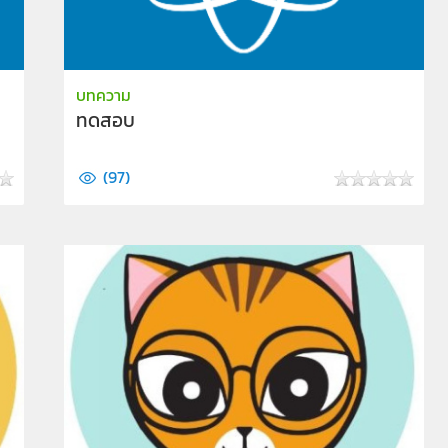
บทความ
ทดสอบ
(
97
)