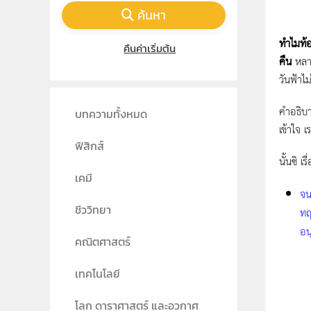
ค้นหา
ทำไมท้อ
คืนค่าเริ่มต้น
คืน
หลาย
วันฟ้าไ
คำอธิบา
บทความทั้งหมด
เข้าใจ 
ฟิสิกส์
นั้นซิ 
เคมี
จน
ชีววิทยา
ทฤ
อน
คณิตศาสตร์
เทคโนโลยี
โลก ดาราศาสตร์ และอวกาศ