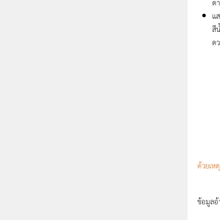
ตา
แส
สี
ดว
ด้วยเหต
ข้อมูลอ้