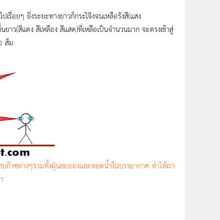
ปเรื่อยๆ ยิ่งระยะทางยาวก็กระเิจิงจนเหลือรังสี(แสง
ื่นยาว(สีแดง สีเหลือง สีแสด)ที่เหลือเป็นจำนวนมาก จะตรงเข้าสู่
อ ส้ม
องกระทบก๊าซต่างๆรวมทั้งฝุ่นละอองและหยดน้ำในบรรยากาศ ทำให้เรา
้า