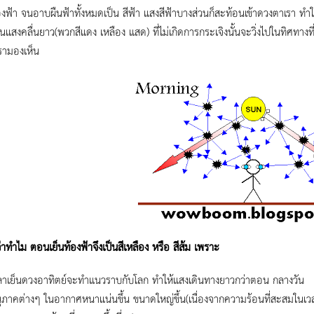
องฟ้า จนอาบผืนฟ้าทั้งหมดเป็น สีฟ้า แสงสีฟ้าบางส่วนก็สะท้อนเข้าดวงตาเรา ทำใ
วนแสงคลื่นยาว(พวกสีแดง เหลือง แสด) ที่ไม่เกิดการกระเจิงนั้นจะวิ่งไปในทิศทา
่เรามองเห็น
่าทำไม ตอนเย็นท้องฟ้าจึงเป็นสีเหลือง หรือ สีส้ม เพราะ
ลาเย็นดวงอาทิตย์จะทำแนวราบกับโลก ทำให้แสงเดินทางยาวกว่าตอน กลางวัน
ุภาคต่างๆ ในอากาศหนาแน่นขึ้น ขนาดใหญ่ขึ้น(เนื่องจากความร้อนที่สะสมในเวล