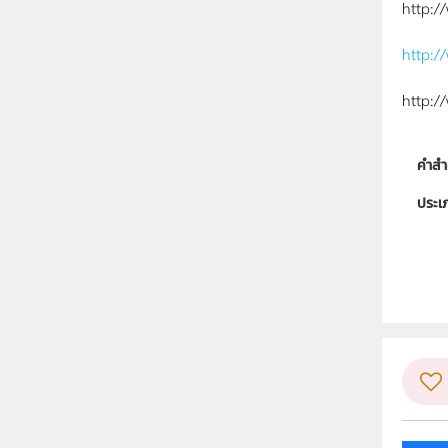
http:/
http:/
http:/
คำสำ
ประเ
ลิขสิท
วิชา
ระดับช
กลุ่ม