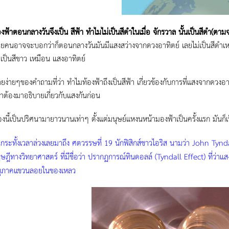
งฟ้าตอนกลางวันจึงเป็น สีฟ้า ทำไมไม่เป็นสีดำในเมื่อ จักรวาล นั้นเป็นสีดำ(ตามจ
คนอาจจะบอกว่าก็ตอนกลางวันมันมีแสงสว่างจากดวงอาทิตย์ เลยไม่เป็นสีดำเหม
ม่เป็นสีขาว เหมือน แสงอาทิตย์
ยง่ายๆของคำถามที่ว่า ทำไมท้องฟ้าถึงเป็นสีฟ้า เกี่ยวข้องกับการที่แสงจากดวงอ
เราต้องมาอธิบายเกี่ยวกับแสงกันก่อน
เรื่องนี้เป็นปริศนามายาวนานเท่าๆ ตั้งแต่มนุษย์แหงนหน้ามองฟ้าเป็นครั้งแรก มั
กระทั้งเวลาล่วงเลยมาถึง ศตวรรษที่ 19 นักฟิสิกส์ชาวไอริส นามว่า John Tyndal
ษฎีทางวิทยาศาสตร์ ที่มีชื่อว่า ปรากฏการณ์ทินดอลล์ (Tyndall Effect) ที่ว่าแสง
ุภาคแขวนลอยในของเหลว