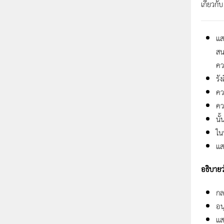
เกี่ยวกั
แส
สน
คว
รั
คว
คว
นั
ใน
แส
อธิบายว
กล
อน
แส