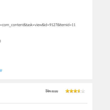
on=com_content&task=view&id=9127&Itemid=11
)
ี (สสวท.)
ิม
ให้คะแนน