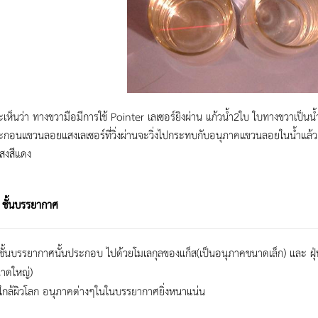
ะเห็นว่า ทางขวามือมีการใช้ Pointer เลเซอร์ยิงผ่าน แก้วน้ำ2ใบ ใบทางขวาเป็นน้ำ
ีตะกอนแขวนลอยแสงเลเซอร์ที่วิ่งผ่านจะวิ่งไปกระทบกับอนุภาคแขวนลอยในน้ำแล
สงสีแดง
ับ ชั้นบรรยากาศ
ชั้นบรรยากาศนั้นประกอบ ไปด้วยโมเลกุลของแก็ส(เป็นอนุภาคขนาดเล็ก) และ ฝุ่น ผ
าดใหญ่)
่งใกล้ผิวโลก อนุภาคต่างๆในในบรรยากาศยิ่งหนาแน่น