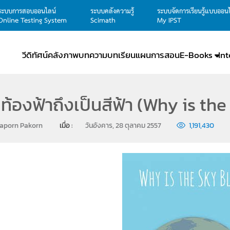
ระบบการสอบออนไลน์
ระบบคลังความรู้
ระบบจัดการเรียนรู้แบบออน
Online Testing System
Scimath
My IPST
วีดิทัศน์
คลังภาพ
บทความ
บทเรียน
แผนการสอน
E-Books
In
ท้องฟ้าถึงเป็นสีฟ้า (Why is th
raporn Pakorn
เมื่อ : 
วันอังคาร, 28 ตุลาคม 2557
1,191,430