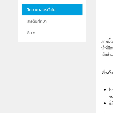
วิทยาศาสตร์ทั่วไป
สะเต็มศึกษา
อื่น ๆ
ภาพนี้จ
น้ำที่ม
เห็นลำแ
เกี่ยวก
ใน
ขน
ยิ