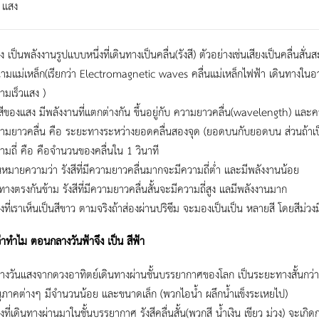
บ แสง
ง เป็นพลังงานรูปแบบหนึ่งที่เดินทางเป็นคลื่น(รังสี) ตัวอย่างเช่นเสียงเป็นคลื่
ามแม่เหล็ก(เรียกว่า Electromagnetic waves คลื่นแม่เหล็กไฟฟ้า เดินทางในอว
ามเร็วแสง )
งสีของแสง มีพลังงานที่แตกต่างกัน ขึ้นอยู่กับ ความยาวคลื่น(wavelength) และ
ามยาวคลื่น คือ ระยะทางระหว่างยอดคลื่นสองจุด (ยอดบนกับยอดบน ส่วนถ้าเป็
ามถี่ คือ คือจำนวนของคลื่นใน 1 วินาที
้นหมายความว่า รังสีที่มีความยาวคลื่นมากจะมีความถี่ต่ำ และมีพลังงานน้อย
ทางตรงกันข้าม รังสีที่มีความยาวคลื่นสั้นจะมีความถี่สูง แลมีพลังงานมาก
งที่เราเห็นเป็นสีขาว ตามจริงถ้าส่องผ่านปริซึม จะมองเป็นเป็น หลายสี โดยสีม่วงม
่าทำไม ตอนกลางวันฟ้าจึง เป็น สีฟ้า
างวันแสงจากดวงอาทิตย์เดินทางผ่านชั้นบรรยากาศของโลก เป็นระยะทางสั้นกว่า
ุภาคต่างๆ มีจำนวนน้อย และขนาดเล็ก (พวกไอน้ำ ผลึกน้ำแข็งระเหยไป)
งที่เดินทางผ่านมาในชั้นบรรยากาศ รังสีคลื่นสั้น(พวกสี น้ำเงิน เขียว ม่วง) จะเก