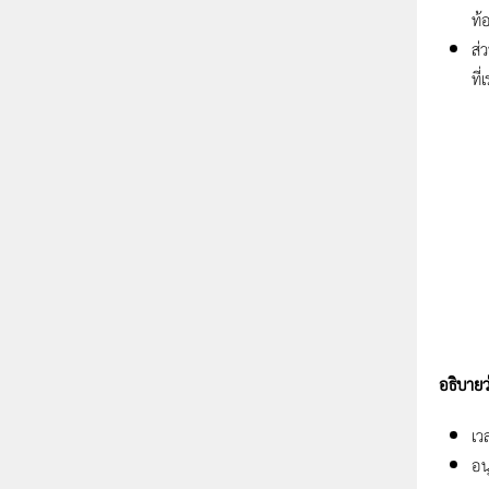
ท้
ส่
ที
อธิบายว
เว
อน