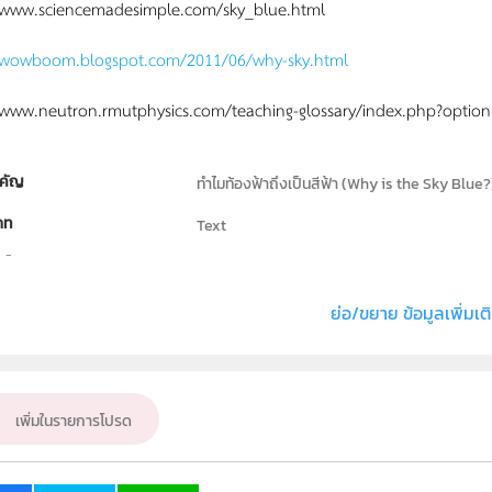
/www.sciencemadesimple.com/sky_blue.html
/wowboom.blogspot.com/2011/06/why-sky.html
/www.neutron.rmutphysics.com/teaching-glossary/index.php?opti
คัญ
ทำไมท้องฟ้าถึงเป็นสีฟ้า (Why is the Sky Blue?
ภท
Text
ธิ์
สถาบันส่งเสริมการสอนวิทยาศาสตร์และเทคโนโลย
วิทยาศาสตร์ทั่วไป
ย่อ/ขยาย ข้อมูลเพิ่มเต
ั้น
ม.1, ม.2, ม.3, ม.4, ม.5, ม.6
เป้าหมาย
ครู, นักเรียน, บุคคลทั่วไป
เพิ่มในรายการโปรด