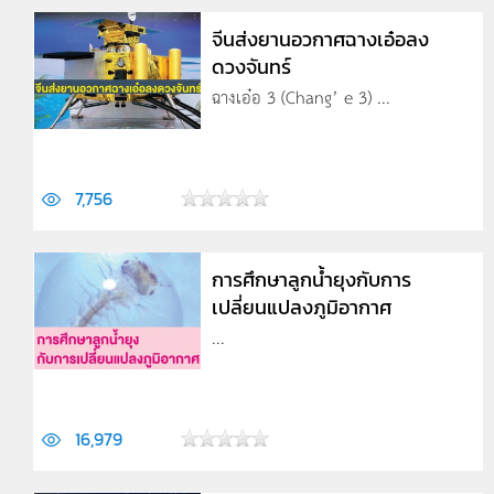
จีนส่งยานอวกาศฉางเอ๋อลง
ดวงจันทร์
ฉางเอ๋อ 3 (Chang’ e 3) ...
7,756
การศึกษาลูกน้ำยุงกับการ
เปลี่ยนแปลงภูมิอากาศ
...
16,979