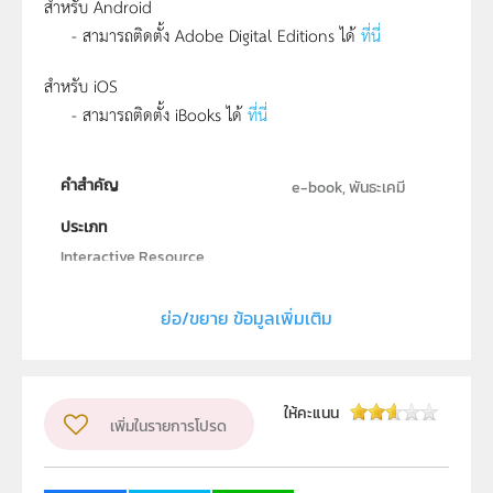
สำหรับ Android
- สามารถติดตั้ง Adobe Digital Editions ได้
ที่นี่
สำหรับ iOS
- สามารถติดตั้ง iBooks ได้
ที่นี่
คำสำคัญ
e-book, พันธะเคมี
ประเภท
Interactive Resource
ลิขสิทธิ์
ย่อ/ขยาย ข้อมูลเพิ่มเติม
สถาบันส่งเสริมการสอนวิทยาศาสตร์และเทคโนโลยี (สสวท.)
ผู้แต่ง หรือ เจ้าของผลงาน
สาขาเคมีและชีววิทยา
วิชา
เคมี
ให้คะแนน
เพิ่มในรายการโปรด
ระดับชั้น
ม.4