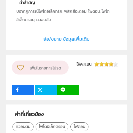
คำสำคัญ
ปรากฎการณ์โฟโตอิเล็กทริก, ฟิสิกส์อะตอม, โฟตอน, โฟโต
อิเล็กตรอน, ควอนตัม
ประเภท
ย่อ/ขยาย ข้อมูลเพิ่มเติม
Interactive Resource
ลิขสิทธิ์
สถาบันส่งเสริมการสอนวิทยาศาสตร์และเทคโนโลยี (สสวท.)
ให้คะแนน
เพิ่มในรายการโปรด
ผู้แต่ง หรือ เจ้าของผลงาน
สาขาฟิสิกส์และวิทยาศาสตร์โลก
วิชา
ฟิสิกส์
ระดับชั้น
ม.6
กลุ่มเป้าหมาย
คำที่เกี่ยวข้อง
ครู, นักเรียน, บุคคลทั่วไป
ควอนตัม
โฟโตอิเล็กตรอน
โฟตอน