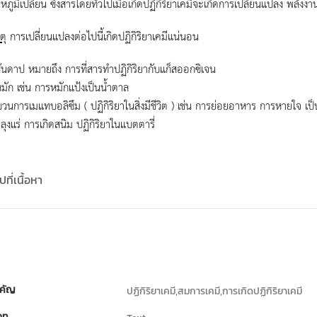
ณหภูมิเปลี่ยน ซึ่งสารโดยทั่วไปเมื่อเกิดปฏิกิริยาเคมีจะเกิดการเปลี่ยนแปลง พลั
ตุ
การเปลี่ยนแปลงต่อไปนี้เกิดปฏิกิริยาเคมีแน่นอน
ันดาป หมายถึง การที่สารทำปฏิกิริยากับแก็สออกซิเจน
มัก เช่น การหมักแป้งเป็นน้ำตาล
วนการเมแทบอลิซึม ( ปฏิกิริยาในสิ่งมีชีวิต ) เช่น การย่อยอาหาร การหายใจ เป็
ลุงแร่ การเกิดสนิม ปฏิกิริยาในแบตตารี่
ที่เนื้อหา
คัญ
ปฏิกิริยาเคมี,สมการเคมี,การเกิดปฏิกิริยาเคมี
ภท