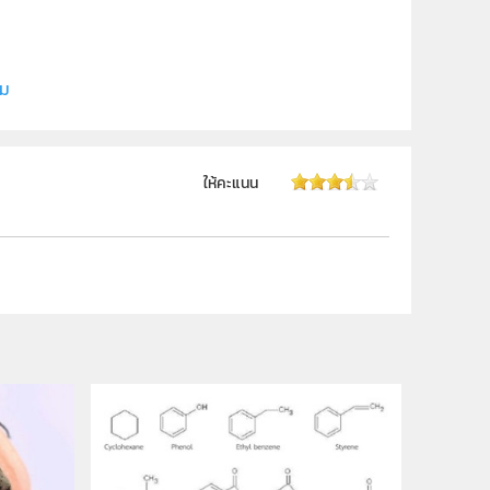
ี (สสวท.)
ิม
ให้คะแนน