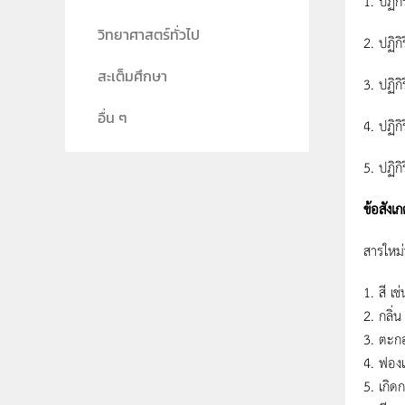
1. ปฏิก
วิทยาศาสตร์ทั่วไป
2. ปฏิก
สะเต็มศึกษา
3. ปฏิก
อื่น ๆ
4. ปฏิก
5. ปฏิ
ข้อสังเก
สารใหม่ท
1. สี เช
2. กลิ่น
3. ตะกอ
4. ฟองแ
5. เกิด