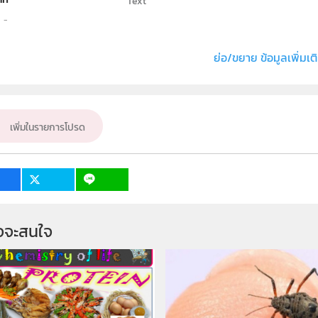
Text
ธิ์
สถาบันส่งเสริมการสอนวิทยาศาสตร์และเทคโนโลย
่ง หรือ เจ้าของผลงาน
อนุสิษฐ์ เกื้อกูล
ย่อ/ขยาย ข้อมูลเพิ่มเต
เคมี
ั้น
ม.4, ม.5, ม.6
เพิ่มในรายการโปรด
เป้าหมาย
ครู, นักเรียน
จจะสนใจ