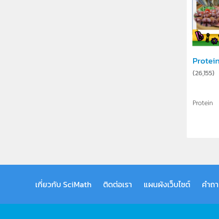
Protei
(
26,155
)
"แมลง" สิ่งมีชีวิ
SciMath.org
Protein
เกี่ยวกับ SciMath
ติดต่อเรา
แผนผังเว็บไซต์
คำถา