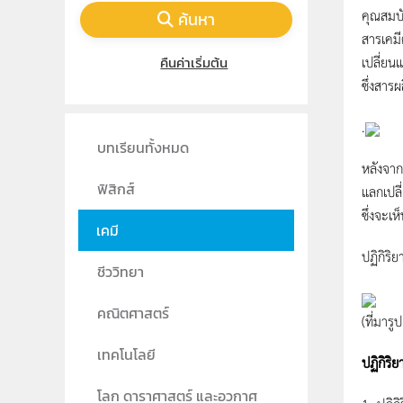
คุณสมบัต
ค้นหา
สารเคมีต
เปลี่ยน
คืนค่าเริ่มต้น
ซึ่งสาร
.
บทเรียนทั้งหมด
หลังจาก
ฟิสิกส์
แลกเปลี
ซึ่งจะ
เคมี
ปฏิกิริ
ชีววิทยา
คณิตศาสตร์
(ที่มารูป
เทคโนโลยี
ปฏิกิริย
โลก ดาราศาสตร์ และอวกาศ