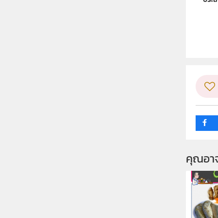
ลิขสิท
ผู้แต
วิชา
ระดับช
กลุ่ม
คุณอา