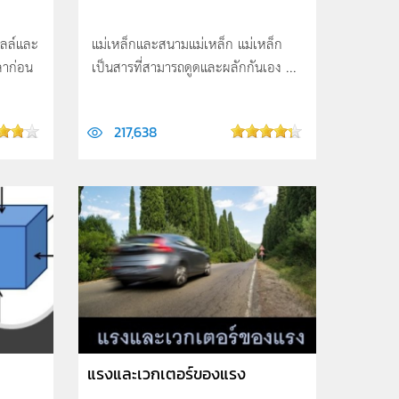
วลล์และ
แม่เหล็กและสนามแม่เหล็ก แม่เหล็ก
ลาก่อน
เป็นสารที่สามารถดูดและผลักกันเอง ...
217,638
แรงและเวกเตอร์ของแรง