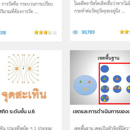
ในอดีตอาริสโตเติลเชื่อว่าหากไม่
ด การวัดคือ กระบวนการเปรียบ
กระทำต่อวัตถุวัตถุจะอยู่นิ่ง ...
ริมาณที่ต้องการวัด ...
30,783
,118
ถิต ระดับชั้น ม.6
เซตและการดำเนินการของ
ทิน ประจุที่จุดใด ๆ 1 ประจุจะ
เซตพื้นฐาน เซตเป็นหัวข้อที่มีคว