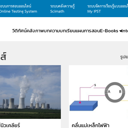
ระบบการสอบออนไลน์
ระบบคลังความรู้
ระบบจัดการเรียนรู้แบบออน
Online Testing System
Scimath
My IPST
วีดิทัศน์
คลังภาพ
บทความ
บทเรียน
แผนการสอน
E-Books
In
ส์
รูป
์นิวเคลียร์
คลื่นแม่เหล็กไฟฟ้า