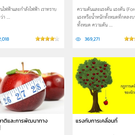
านไฟฟ้าและกำลังไฟฟ้า เราทราบ
ความดันและแรงดัน แรงดัน (For
ว่า ...
แรงหรือน้ำหนักทั้งหมดที่กดลงบนพ
ทั้งหมด ความดัน ...
2,018
369,271
ชาติและการพัฒนาทาง
แรงกับการเคลื่อนที่
์