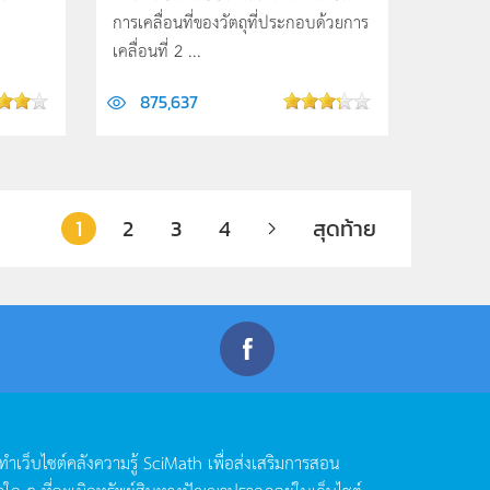
การเคลื่อนที่ของวัตถุที่ประกอบด้วยการ
เคลื่อนที่ 2 ...
875,637
1
2
3
4
สุดท้าย
ดทำเว็บไซต์คลังความรู้
SciMath
เพื่อส่งเสริมการสอน