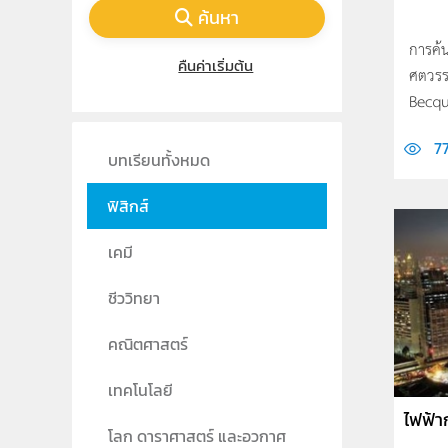
ค้นหา
การค้
คืนค่าเริ่มต้น
ศตวรร
Becque
7
บทเรียนทั้งหมด
ฟิสิกส์
เคมี
ชีววิทยา
คณิตศาสตร์
เทคโนโลยี
ไฟฟ้า
โลก ดาราศาสตร์ และอวกาศ