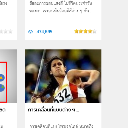
มีแรง
สีและการผสมแสงสี ในชีวิตประจำวัน
ของเรา เราจะเห็นวัตถุมีสีต่าง ๆ กัน ...
474,695
เซต
การเคลื่อนที่แบบต่าง ๆ ...
าม
การเคลื่อนที่แบบโพรเจกไทล์ หมายถึง