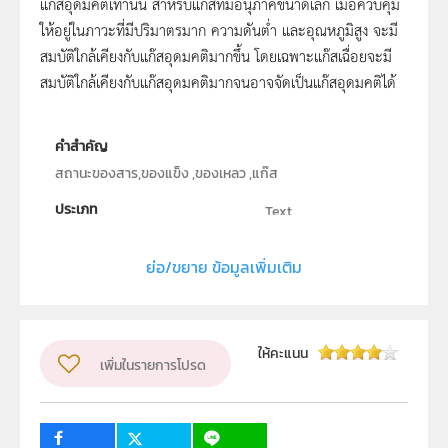
แก๊สอุดมคติเท่านั้น สำหรับแก๊สที่มีอนุภาคขนาดเล็ก เมื่อควบคุม
ให้อยู่ในภาวะที่มีปริมาตรมาก ความดันต่ำ และอุณหภูมิสูง จะมี
สมบัติใกล้เคียงกับแก๊สอุดมคติมากขึ้น โดยเฉพาะแก๊สเฉื่อยจะมี
สมบัติใกล้เคียงกับแก๊สอุดมคติมากจนอาจจัดเป็นแก๊สอุดมคติได้
คำสำคัญ
สถานะของสาร,ของแข็ง ,ของเหลว ,แก๊ส
ประเภท
Text
ลิขสิทธิ์
ย่อ/ขยาย ข้อมูลเพิ่มเติม
สถาบันส่งเสริมการสอนวิทยาศาสตร์และเทคโนโลยี (สสวท.)
ผู้แต่ง หรือ เจ้าของผลงาน
ณปภัช พิมพ์ดี
วิชา
เคมี
ให้คะแนน
เพิ่มในรายการโปรด
ระดับชั้น
ม.4, ม.5, ม.6
กลุ่มเป้าหมาย
ครู, นักเรียน