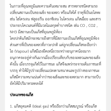
ในภาวะที่อุณหภูมิและความดันเหมาะสม สารหลายชนิดสามรถ
เปลี่ยนสถานะเป็นของแข็ง ของเหลว หรือแก๊สได้ ธาตุที่เป็นอโลหะ
เช่น ไฮโดรเจน ฟลูออรีน ออกซิเจน ไนโตรเจน แก๊สเฉื่อย และสาร
ประกอบโคเวเลนต์ที่มีมวลโมเลกุลต่ำบางชนิด เช่น CO , CO2 ,
NH3 มีสถานะเป็นแก๊สที่อุณหภูมิห้อง
โดยปกติแก๊สมักจะหมายถึงสารที่มีสภานะเป็นแก๊สที่อุณหภูมิห้อง
ส่วนสารที่เป็นของเหลวที่ภาวะปกติ แต่ถูกเปลี่ยนแก๊สจะเรียกว่า
ไอ (Vapour) แก๊สมีแรงยึดเหนี่ยวระหว่างอนุภาคน้อยมาก
อนุภาคจะอยู่ห่างกันมากเมื่อเปรียบเทียบกับของเหลวและของแข็ง
ดังนั้น เมื่อบรรจุแก๊สไว้ในภาชนะ แก๊สจึงแพร่กระจายเต็มภาชนะที่
บรรจุ ทำให้มีรูปร่างเปลี่ยนแปลงตามขนาดและรูปร่างของภาชนะ
แก๊สมีความหนาแน่นต่ำกว่าของแข็งและของเหลวมาก สามารถบีบ
อัดให้มีปริมาตรลดลงได้
ประเภทของแก๊ส
1. แก๊สอุดมคติ (Ideal gas) หรือเรียกว่าแก๊สสมบูรณ์ หรือแก๊ส