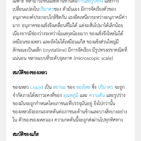
เฉพาะ ที่สามารถทนและต้านทานต่อ
การเสียรูปทรง
และการ
เปลี่ยนแปลงใน
ปริมาตร
ของ ตัวมันเอง มีการจัดเรียงตัวของ
อนุภาคองค์ประกอบใกล้ชิดกัน แรงยึดเหนี่ยวระหว่างอนุภาคมีค่า
มาก อนุภาคของแข็งจึงเคลื่อนที่ไม่ได้ แต่จะสั่นไปมาได้เล็กน้อย
เนื่องจากมีช่องว่างระหว่างโมเลกุลน้อยมาก ของแข็งจึงไหลไม่ได้
เหมือนของเหลว และอัดไม่ได้เหมือนแก๊ส ของแข็งส่วนใหญ่มี
ลักษณะเป็นผลึก (crystalline) มีการจัดเรียง มีรูปทรงเรขาคณิตที่
แน่นอน หลายแบบที่ระดับจุลภาค (microscopic scale)
สมบัติของของเหลว
ของเหลว
Liquid
เป็น
สถานะ
ของ
ของไหล
ซึ่ง
ปริมาตร
จะถูก
จำกัดภายใต้สภาวะคงที่ของ
อุณหภูมิ
และ
ความดัน
และรูปร่าง
ของมันจะถูกกำหนดโดยภาชนะที่บรรจุมันอยู่ ยิ่งไปกว่านั้น
ของเหลวยังออกแรงกดดันต่อภาชนะด้านข้างและบางสิ่งบางอย่าง
ใน ตัวของของเหลวเอง ความกดดันนี้จะถูกส่งผ่านไปทุกทิศทาง
สมบัติของแก๊ส