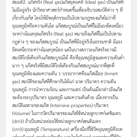
สมมติ2. แก๊สจริง (Real gas)แก๊สอุดมคติ (Ideal gas) เป็นแก๊สที่
ไม่มีอยู่จริง นักวิทยาศาสตร์กำหนดขึ้นเพื่ออธิบายสมบัติต่าง ๆ ที่
เกี่ยวกับแก๊ส โดยให้มีพฤติกรรมเป็นไปตามกฎของแก๊สไม่ว่าที่
อุณหภูมิหรือความดันใด แก๊สสมบูรณ์เป็นแก๊สที่ไม่มีแรงยึดเหนี่ยว
ระหว่างโมเลกุลแก๊สจริง (Real gas) หมายถึงแก๊สที่ไม่เป็นไปตาม
กฎต่าง ๆ ของแก๊สสมบูรณ์ เป็นแก๊สที่มีอยู่จริงในธรรมชาติ มีแรง
ยึดเหนี่ยวระหว่างโมเลกุลน้อย แต่ในบางสภาวะแก๊สจริงอาจมี
สมบัติใกล้เคียงกับแก๊สสมบูรณ์ได้ คือที่อุณหภูมิสูงและความดันต่ำ
มาก ๆ แก๊สจริงที่มีสมบัติใกล้เคียงกับแก๊สสมบูรณ์มากที่สุดที่
อุณหภูมิห้องและความดัน 1 บรรยากาศคือแก๊สเฉื่อย (Innert
gas) สมบัติของแก๊สที่ศึกษากันได้แก่ มวล ปริมาตร ความดัน
อุณหภูมิ การนำความร้อน และการแพร่ เป็นต้นเมื่อกล่าวถึงแก๊ส
จะต้องระบุปริมาตร อุณหภูมิ และความดันด้วย เนื่องจากเป็น
สมบัติเฉพาะของแก๊ส (Intensive properties)·ปริมาตร
(Volume) ในการวัดปริมาตรของแก๊สใช้หน่วยลูกบาศก์เดซิเมตร
(dm3) ถ้าเป็นหน่วยย่อยใช้หน่วยลูกบาศก์เซนติเมตร
(cm3)·อุณหภูมิ (Temperature) เครื่องมือที่ใช้วัดอุณหภูมิคือเท
อร์มอมิเตอร์ เทอร์มอคัพเพิล และไพโรมิเตอร์ มาตรส่วนที่ใช้วัด