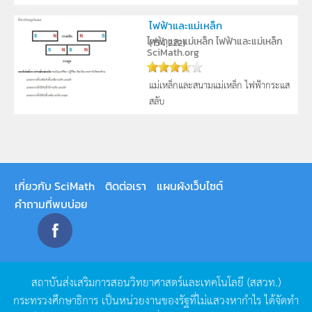
ไฟฟ้าและแม่เหล็ก
ไฟฟ้าและแม่เหล็ก
ไฟฟ้าและแม่เหล็ก
(
154,222
)
SciMath.org
แม่เหล็กและสนามแม่เหล็ก ไฟฟ้ากระแส
สลับ
เกี่ยวกับ SciMath
ติดต่อเรา
แผนผังเว็บไซต์
คำถามที่พบบ่อย
สถาบันส่งเสริมการสอนวิทยาศาสตร์และเทคโนโลยี
(
สสวท
.)
กระทรวงศึกษาธิการ
เป็นหน่วยงานของรัฐที่ไม่แสวงหากำไร
ได้จัดทำ