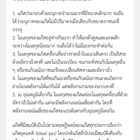
1. แก๊สประกอบด้วยอนุภาคจำนวนมากที่มีขนาดเล็กมาก จนถือ
ได้ว่าอนุภาคของแก๊สไม่มีปริมาตรเมื่อเทียบกับขนาดภาชนะที่
บรรจุ
2. โมเลกุลของแก๊สอยู่ห่างกันมาก ทำให้แรงดึงดูดและแรงผลัก
ระหว่างโมเลกุลน้อยมาก จนถือได้ว่าไม่มีแรงกระทำต่อกัน
3. โมเลกุลของแก๊สเคลื่อนที่อย่างรวดเร็วในแนวเส้นตรง เป็นอิสระ
ด้วยอัตราเร็วคงที่ และไม่เป็นระเบียบ จนกระทั่งชนกับโมเลกุลอื่น
ๆ หรือชนกับผนังภาชนะจึงจะเปลี่ยนทิศทางและอัตราเร็ว
4. โมเลกุลของแก๊สที่ชนกันเองหรือชนกับผนังภาชนะจะเกิดการ
ถ่ายโอนพลังงานให้แก่กันได้ แต่พลังงานรวมของระบบคงที่
5. ณ อุณหภูมิเดียวกัน โมเลกุลของแก๊สแต่ละโมเลกุลเคลื่อนที่ด้วย
อัตราเร็วไม่เท่ากัน แต่จะมีพลังงานจลน์เฉลี่ยเท่ากัน โดยที่
พลังงานจลน์เฉลี่ยของแก๊สจะแปรผันตรงกับอุณหภูมิเคลวิน
แก๊สที่มีสมบัติเป็นไปตามทฤษฎีจลน์ของแก๊สทุกประการเรียกว่า
แก๊สอุดมคติ (
Ideal gas
) โดยปกติแก๊สทั่วไปจะมีสมบัติเคียงกับ