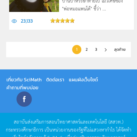
บ้านป่าหร­รษาหายไป ไม้วิเศษของ
"พ่อหมอแพนโด้" ชี้ว่า ...
23,133
1
2
3
สุดท้าย
เกี่ยวกับ SciMath
ติดต่อเรา
แผนผังเว็บไซต์
คำถามที่พบบ่อย
สถาบันส่งเสริมการสอนวิทยาศาสตร์และเทคโนโลยี
(
สสวท
.)
กระทรวงศึกษาธิการ
เป็นหน่วยงานของรัฐที่ไม่แสวงหากำไร
ได้จัดทำ