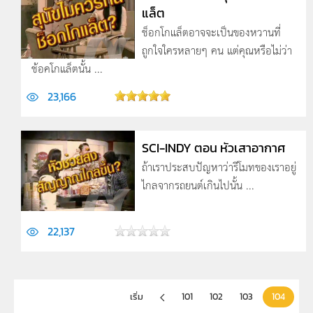
แล็ต
ช็อกโกแล็ตอาจจะเป็นของหวานที่
ถูกใจใครหลายๆ คน แต่คุณหรือไม่ว่า
ช้อคโกแล็ตนั้น ...
23,166
SCI-INDY ตอน หัวเสาอากาศ
ถ้าเราประสบปัญหาว่ารีโมทของเราอยู่
ไกลจากรถยนต์เกินไปนั้น ...
22,137
เริ่ม
101
102
103
104