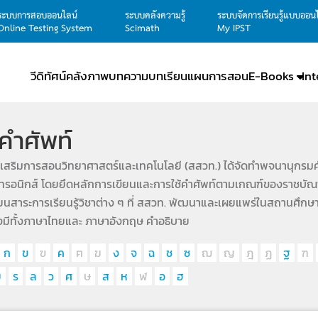
ระบบการสอบออนไลน์
ระบบคลังความรู้
ระบบจัดการเรียนรู้แบบออน
Online Testing System
Scimath
My IPST
วีดิทัศน์
คลังภาพ
บทความ
บทเรียน
แผนการสอน
E-Books
In
คำศัพท์
เสริมการสอนวิทยาศาสตร์และเทคโนโลยี (สสวท.) ได้จัดทำพจนานุกรมศ
กทรอนิกส์ โดยยึดหลักการเขียนและการใช้คำศัพท์ตามเกณฑ์ของราชบัณฑิต
ียนสาระการเรียนรู้วิชาต่าง ๆ ที่ สสวท. พัฒนาและเผยแพร่ในสถานศึกษา
่งมีทั้งภาษาไทยและ ภาษาอังกฤษ คำอธิบาย
ก
ข
ฃ
ค
ฅ
ฆ
ง
จ
ฉ
ช
ซ
ฌ
ญ
ฎ
ฏ
ฐ
ฑ
ย
ร
ล
ว
ศ
ษ
ส
ห
ฬ
อ
ฮ