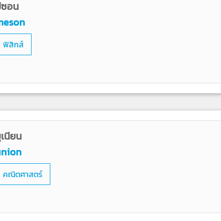
ีซอน
meson
ฟิสิกส์
ูเนียน
union
คณิตศาสตร์