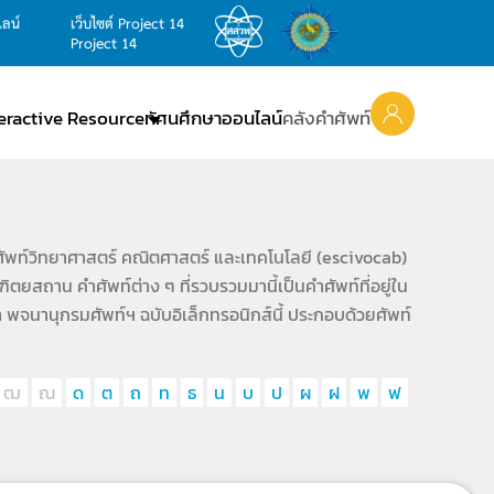
ไลน์
เว็บไซต์ Project 14
Project 14
teractive Resource
ทัศนศึกษาออนไลน์
คลังคำศัพท์
ัพท์วิทยาศาสตร์ คณิตศาสตร์ และเทคโนโลยี (escivocab)
ยสถาน คำศัพท์ต่าง ๆ ที่รวบรวมมานี้เป็นคำศัพท์ที่อยู่ใน
 พจนานุกรมศัพท์ฯ ฉบับอิเล็กทรอนิกส์นี้ ประกอบด้วยศัพท์
ฒ
ณ
ด
ต
ถ
ท
ธ
น
บ
ป
ผ
ฝ
พ
ฟ