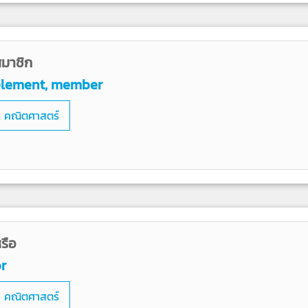
มาชิก
element, member
คณิตศาสตร์
รือ
r
คณิตศาสตร์