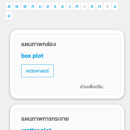
ฝ
พ
ฟ
ภ
ม
ย
ร
ล
ว
ศ
ษ
ส
ห
ฬ
อ
ฮ
แผนภาพกล่อง
box plot
คณิตศาสตร์
อ่านเพิ่มเติม...
แผนภาพการกระจาย