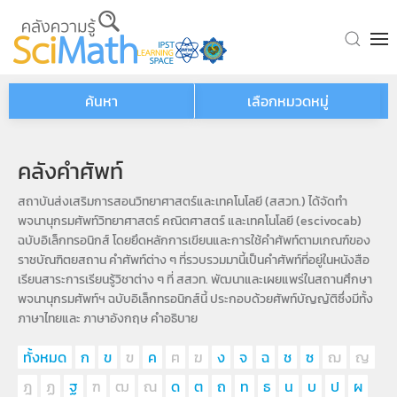
Skip to main content
ค้นหา
เลือกหมวดหมู่
คลังคำศัพท์
สถาบันส่งเสริมการสอนวิทยาศาสตร์และเทคโนโลยี (สสวท.) ได้จัดทำ
พจนานุกรมศัพท์วิทยาศาสตร์ คณิตศาสตร์ และเทคโนโลยี (escivocab)
ฉบับอิเล็กทรอนิกส์ โดยยึดหลักการเขียนและการใช้คำศัพท์ตามเกณฑ์ของ
ราชบัณฑิตยสถาน คำศัพท์ต่าง ๆ ที่รวบรวมมานี้เป็นคำศัพท์ที่อยู่ในหนังสือ
เรียนสาระการเรียนรู้วิชาต่าง ๆ ที่ สสวท. พัฒนาและเผยแพร่ในสถานศึกษา
พจนานุกรมศัพท์ฯ ฉบับอิเล็กทรอนิกส์นี้ ประกอบด้วยศัพท์บัญญัติซึ่งมีทั้ง
ภาษาไทยและ ภาษาอังกฤษ คำอธิบาย
ทั้งหมด
ก
ข
ฃ
ค
ฅ
ฆ
ง
จ
ฉ
ช
ซ
ฌ
ญ
ฎ
ฏ
ฐ
ฑ
ฒ
ณ
ด
ต
ถ
ท
ธ
น
บ
ป
ผ