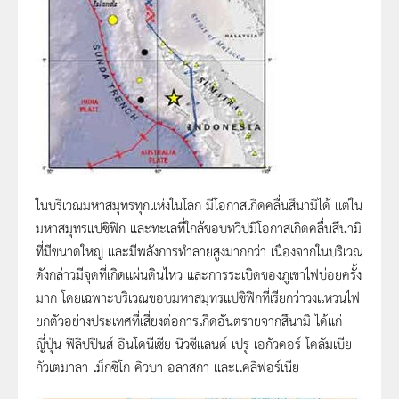
ในบริเวณมหาสมุทรทุกแห่งในโลก มีโอกาสเกิดคลื่นสึนามิได้ แต่ใน
มหาสมุทรแปซิฟิก และทะเลที่ใกล้ขอบทวีปมีโอกาสเกิดคลื่นสึนามิ
ที่มีขนาดใหญ่ และมีพลังการทำลายสูงมากกว่า เนื่องจากในบริเวณ
ดังกล่าวมีจุดที่เกิดแผ่นดินไหว และการระเบิดของภูเขาไฟบ่อยครั้ง
มาก โดยเฉพาะบริเวณขอบมหาสมุทรแปซิฟิกที่เรียกว่าวงแหวนไฟ
ยกตัวอย่างประเทศที่เสี่ยงต่อการเกิดอันตรายจากสึนามิ ได้แก่
ญี่ปุ่น ฟิลิปปินส์ อินโดนีเซีย นิวซีแลนด์ เปรู เอกัวดอร์ โคลัมเบีย
กัวเตมาลา เม็กซิโก คิวบา อลาสกา และแคลิฟอร์เนีย