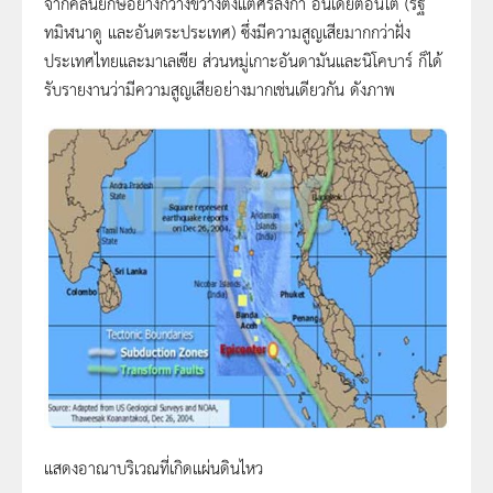
จากคลื่นยักษ์อย่างกว้างขวางตั้งแต่ศรีลังกา อินเดียตอนใต้ (รัฐ
ทมิฬนาดู และอันตระประเทศ) ซึ่งมีความสูญเสียมากกว่าฝั่ง
ประเทศไทยและมาเลเซีย ส่วนหมู่เกาะอันดามันและนิโคบาร์ ก็ได้
รับรายงานว่ามีความสูญเสียอย่างมากเช่นเดียวกัน ดังภาพ
แสดงอาณาบริเวณที่เกิดแผ่นดินไหว