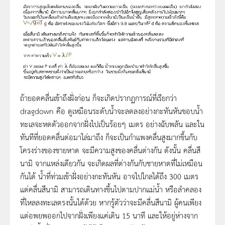
ถ้ายอดคลื่นเข้าถึงฝั่งก่อน ก็จะเกิดปรากฏการณ์ที่เรียกว่า
dragdown คือ ดูเหมือนระดับน้ำจะลดลงอย่างกะทันหันขอบน้ำ
ทะเลจะหดตัวออกจากฝั่งไปเป็นร้อยๆ เมตร อย่างฉับพลัน และใน
ทันทีที่ยอดคลื่นต่อมาไล่มาถึง ก็จะเป็นกำแพงคลื่นสูงมากขึ้นกับ
โครงร่างของชายหาด จะมีความสูงของคลื่นต่างกัน ดังนั้น คลื่นสึ
นามิ จากแหล่งเดียวกัน จะเกิดผลที่ต่างกันกับชายหาดที่ไม่เหมือน
กันได้ น้ำที่ท่วมเข้าฝั่งอย่างกะทันหัน อาจไปไกลได้ถึง 300 เมตร
แต่คลื่นสึนามิ สามารถเดินทางขึ้นไปตามปากแม่น้ำ หรือลำคลอง
ที่ไหลลงทะเลตรงนั้นได้ด้วย หากรู้ตัวว่าจะมีคลื่นสึนามิ ผู้คนเพียง
แต่อพยพออกไปจากฝั่งเพียงแค่เดิน 15 นาที และให้อยู่ห่างจาก