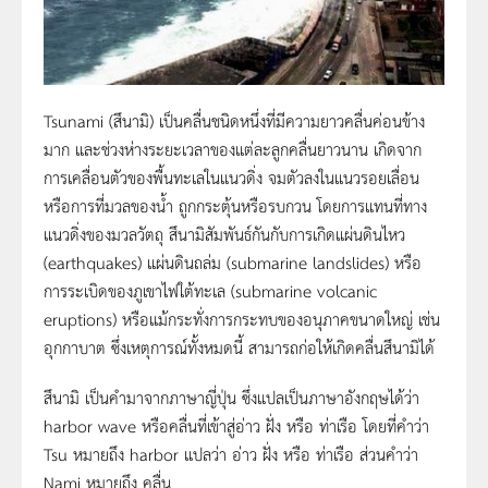
Tsunami (สึนามิ) เป็นคลื่นชนิดหนึ่งที่มีความยาวคลื่นค่อนข้าง
มาก และช่วงห่างระยะเวลาของแต่ละลูกคลื่นยาวนาน เกิดจาก
การเคลื่อนตัวของพื้นทะเลในแนวดิ่ง จมตัวลงในแนวรอยเลื่อน
หรือการที่มวลของน้ำ ถูกกระตุ้นหรือรบกวน โดยการแทนที่ทาง
แนวดิ่งของมวลวัตถุ สึนามิสัมพันธ์กันกับการเกิดแผ่นดินไหว
(earthquakes) แผ่นดินถล่ม (submarine landslides) หรือ
การระเบิดของภูเขาไฟใต้ทะเล (submarine volcanic
eruptions) หรือแม้กระทั่งการกระทบของอนุภาคขนาดใหญ่ เช่น
อุกกาบาต ซึ่งเหตุการณ์ทั้งหมดนี้ สามารถก่อให้เกิดคลื่นสึนามิได้
สึนามิ เป็นคำมาจากภาษาญี่ปุ่น ซึ่งแปลเป็นภาษาอังกฤษได้ว่า
harbor wave หรือคลื่นที่เข้าสู่อ่าว ฝั่ง หรือ ท่าเรือ โดยที่คำว่า
Tsu หมายถึง harbor แปลว่า อ่าว ฝั่ง หรือ ท่าเรือ ส่วนคำว่า
Nami หมายถึง คลื่น