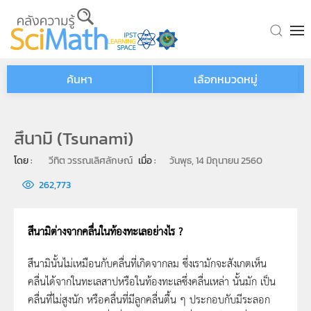
Skip to main content
ค้นหา
เลือกหมวดหมู่
สึนามิ (Tsunami)
โดย : 
วีทิต วรรณเลิศลักษณ์
เมื่อ : 
วันพุธ, 14 มิถุนายน 2560
262,773
สึนามิต่างจากคลื่นในท้องทะเลอย่างไร ?
สึนามินั้นไม่เหมือนกับคลื่นที่เกิดจากลม ซึ่งเรามักจะสังเกตเห็น
คลื่นได้จากในทะเลสาปหรือในท้องทะเลซึ่งคลื่นเหล่า นั้นมัก เป็น
คลื่นที่ไม่สูงนัก หรือคลื่นที่มีลูกคลื่นตื้น ๆ ประกอบกับมีระลอก