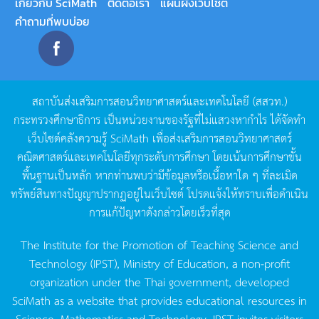
เกี่ยวกับ SciMath
ติดต่อเรา
แผนผังเว็บไซต์
คำถามที่พบบ่อย
สถาบันส่งเสริมการสอนวิทยาศาสตร์และเทคโนโลยี
(
สสวท
.)
กระทรวงศึกษาธิการ
เป็นหน่วยงานของรัฐที่ไม่แสวงหากำไร
ได้จัดทำ
เว็บไซต์คลังความรู้
SciMath
เพื่อส่งเสริมการสอนวิทยาศาสตร์
คณิตศาสตร์และเทคโนโลยีทุกระดับการศึกษา
โดยเน้นการศึกษาขั้น
พื้นฐานเป็นหลัก
หากท่านพบว่ามีข้อมูลหรือเนื้อหาใด
ๆ
ที่ละเมิด
ทรัพย์สินทางปัญญาปรากฏอยู่ในเว็บไซต์
โปรดแจ้งให้ทราบเพื่อดำเนิน
การแก้ปัญหาดังกล่าวโดยเร็วที่สุด
The Institute for the Promotion of Teaching Science and
Technology (IPST), Ministry of Education, a non-profit
organization under the Thai government, developed
SciMath as a website that provides educational resources in
Science, Mathematics and Technology. IPST invites visitors