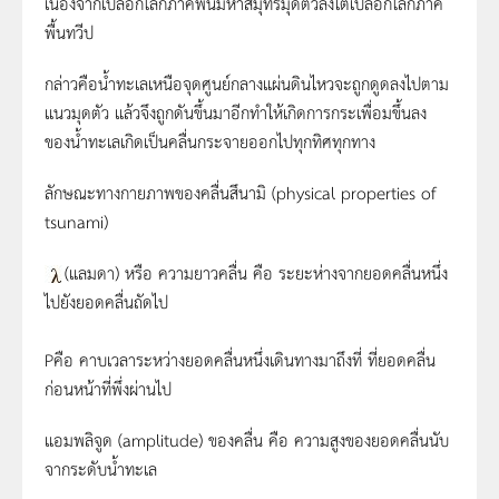
เนื่องจากเปลือกโลกภาคพื้นมหาสมุทรมุดตัวลงใต้เปลือกโลกภาค
พื้นทวีป
กล่าวคือน้ำทะเลเหนือจุดศูนย์กลางแผ่นดินไหวจะถูกดูดลงไปตาม
แนวมุดตัว แล้วจึงถูกดันขึ้นมาอีกทำให้เกิดการกระเพื่อมขึ้นลง
ของน้ำทะเลเกิดเป็นคลื่นกระจายออกไปทุกทิศทุกทาง
ลักษณะทางกายภาพของคลื่นสึนามิ (physical properties of
tsunami)
(แลมดา) หรือ ความยาวคลื่น คือ ระยะห่างจากยอดคลื่นหนึ่ง
ไปยังยอดคลื่นถัดไป
Pคือ คาบเวลาระหว่างยอดคลื่นหนึ่งเดินทางมาถึงที่ ที่ยอดคลื่น
ก่อนหน้าที่พึ่งผ่านไป
แอมพลิจูด (amplitude) ของคลื่น คือ ความสูงของยอดคลื่นนับ
จากระดับน้ำทะเล