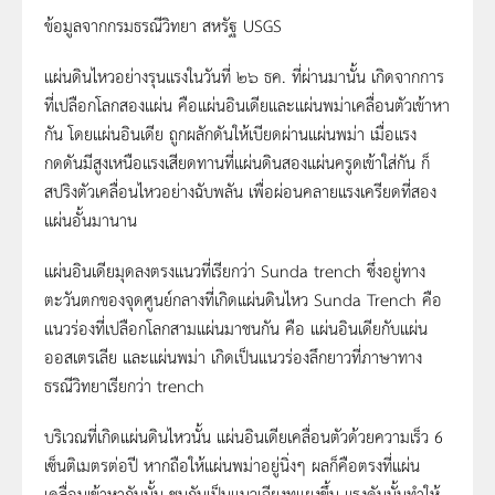
ข้อมูลจากกรมธรณีวิทยา สหรัฐ USGS
แผ่นดินไหวอย่างรุนแรงในวันที่ ๒๖ ธค. ที่ผ่านมานั้น เกิดจากการ
ที่เปลือกโลกสองแผ่น คือแผ่นอินเดียและแผ่นพม่าเคลื่อนตัวเข้าหา
กัน โดยแผ่นอินเดีย ถูกผลักดันให้เบียดผ่านแผ่นพม่า เมื่อแรง
กดดันมีสูงเหนือแรงเสียดทานที่แผ่นดินสองแผ่นครูดเข้าใส่กัน ก็
สปริงตัวเคลื่อนไหวอย่างฉับพลัน เพื่อผ่อนคลายแรงเครียดที่สอง
แผ่นอั้นมานาน
แผ่นอินเดียมุดลงตรงแนวที่เรียกว่า Sunda trench ซึ่งอยู่ทาง
ตะวันตกของจุดศูนย์กลางที่เกิดแผ่นดินไหว Sunda Trench คือ
แนวร่องที่เปลือกโลกสามแผ่นมาชนกัน คือ แผ่นอินเดียกับแผ่น
ออสเตรเลีย และแผ่นพม่า เกิดเป็นแนวร่องลึกยาวที่ภาษาทาง
ธรณีวิทยาเรียกว่า trench
บริเวณที่เกิดแผ่นดินไหวนั้น แผ่นอินเดียเคลื่อนตัวด้วยความเร็ว 6
เซ็นติเมตรต่อปี หากถือให้แผ่นพม่าอยู่นิ่งๆ ผลก็คือตรงที่แผ่น
เคลื่อนเข้าหากันนั้น ชนกันเป็นแนวเฉียงทแยงขึ้น แรงดันนั้นทำให้