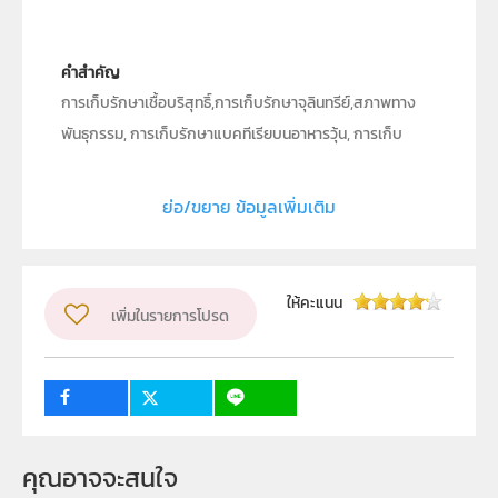
คำสำคัญ
การเก็บรักษาเชื้อบริสุทธิ์,การเก็บรักษาจุลินทรีย์,สภาพทาง
พันธุกรรม, การเก็บรักษาแบคทีเรียบนอาหารวุ้น, การเก็บ
รักษาแบคทีเรีย
ย่อ/ขยาย ข้อมูลเพิ่มเติม
ประเภท
Text
ลิขสิทธิ์
สถาบันส่งเสริมการสอนวิทยาศาสตร์และเทคโนโลยี (สสวท.)
ให้คะแนน
เพิ่มในรายการโปรด
ผู้แต่ง หรือ เจ้าของผลงาน
เนียรวรรณ มีเจริญ
วิชา
ชีววิทยา
ระดับชั้น
ม.4, ม.5, ม.6
กลุ่มเป้าหมาย
ครู, นักเรียน
คุณอาจจะสนใจ