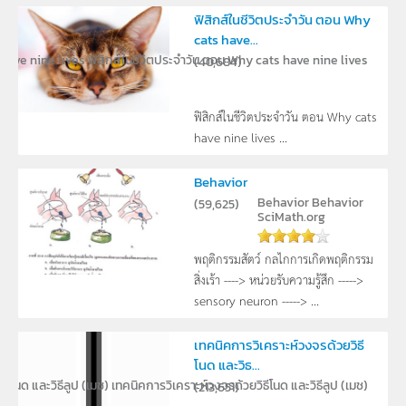
ฟิสิกส์ในชีวิตประจำวัน ตอน Why
cats have...
 have nine lives
ฟิสิกส์ในชีวิตประจำวัน ตอน Why cats have nine lives
(
40,684
)
ฟิสิกส์ในชีวิตประจำวัน ตอน Why cats
have nine lives ...
Behavior
Behavior
Behavior
(
59,625
)
SciMath.org
พฤติกรรมสัตว์ กลไกการเกิดพฤติกรรม
สิ่งเร้า ----> หน่วยรับความรู้สึก ----->
sensory neuron -----> ...
เทคนิคการวิเคราะห์วงจรด้วยวิธี
โนด และวิธ...
ธีโนด และวิธีลูป (เมช)
เทคนิคการวิเคราะห์วงจรด้วยวิธีโนด และวิธีลูป (เมช)
(
213,651
)